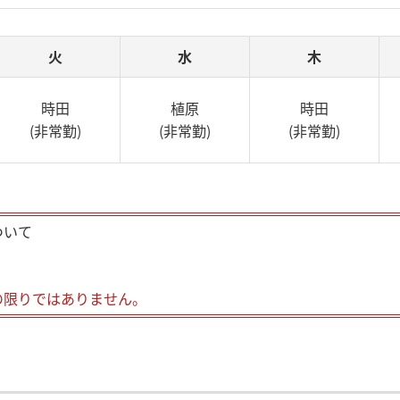
火
水
木
時田
植原
時田
(非常勤)
(非常勤)
(非常勤)
ついて
の限りではありません。