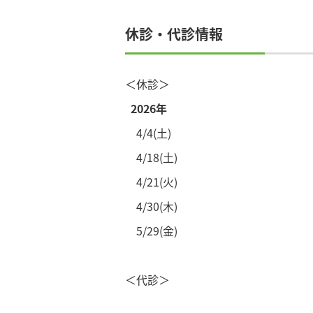
休診・代診情報
＜休診＞
2026年
4/4(土)
4/18(土)
4/21(火)
4/30(木)
5/29(金)
＜代診＞